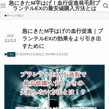
急にきたM字はげ！血行促進発毛剤プ
ランテルEXの最安値購入方法とは
ホーム
日記
急にきたM字はげの血行促進｜プ
2019
ランテルEXの効果をより引き出
11/13
すために
2018年11月26日
2019年11月13日
日記