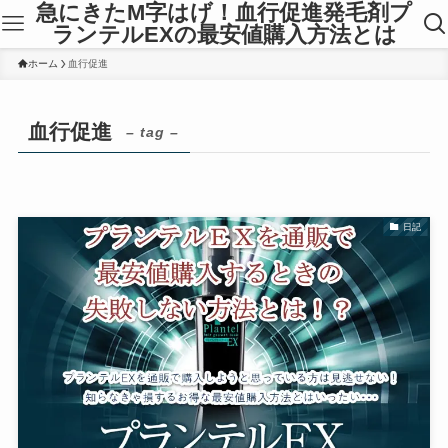
急にきたM字はげ！血行促進発毛剤プ
ランテルEXの最安値購入方法とは
ホーム
血行促進
血行促進
– tag –
日記